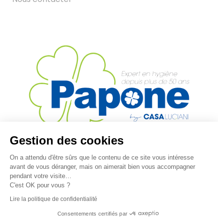
Gestion des cookies
Papone
ZA les 3 Moulins – Euro 92, 282 Rue des Cistes
On a attendu d'être sûrs que le contenu de ce site vous intéresse
06600 Antibes
avant de vous déranger, mais on aimerait bien vous accompagner
pendant votre visite…
Tél : +33(0) 4 92 91 22 80
C'est OK pour vous ?
Mail :
accueil@casaluciani.com
Lire la politique de confidentialité
Consentements certifiés par